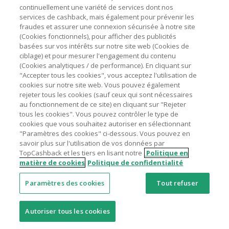
Astuces pour économiser
continuellement une variété de services dont nos
L'utilisation de plugins tels que Honey, AdBlock, uBlock, Pi-
services de cashback, mais également pour prévenir les
hole et VPN peut bloquer le suivi de votre commande.
fraudes et assurer une connexion sécurisée à notre site
A propos de
(Cookies fonctionnels), pour afficher des publicités
Pour chaque nouvelle transaction, il faut revenir sur
basées sur vos intérêts sur notre site web (Cookies de
TopCashback et cliquer sur le bouton rose de cashback
Contactez-nous
ciblage) et pour mesurer l'engagement du contenu
pour accéder au site marchand et faire votre achat.
(Cookies analytiques / de performance). En cliquant sur
Assurez-vous que le lien TopCashback est le dernier lien
"Accepter tous les cookies", vous acceptez l'utilisation de
Mentions légales
utilisé pour visiter le site marchand avant de finaliser votre
cookies sur notre site web. Vous pouvez également
achat.
rejeter tous les cookies (sauf ceux qui sont nécessaires
au fonctionnement de ce site) en cliquant sur "Rejeter
Tout compte impliqué dans des commandes ou activités
tous les cookies". Vous pouvez contrôler le type de
frauduleuses pour manipuler le système de cashback sera
cookies que vous souhaitez autoriser en sélectionnant
clôturé et leur cashback confisqué.
"Paramètres des cookies" ci-dessous. Vous pouvez en
Nos sites
UK
US
CN
JP
DE
AU
IT
ES
savoir plus sur l'utilisation de vos données par
TopCashback et les tiers en lisant notre
Politique en
matière de cookies
Politique de confidentialité
Paramètres des cookies
Tout refuser
© 2005 - 2026 TopCashback Group Limited
Autoriser tous les cookies