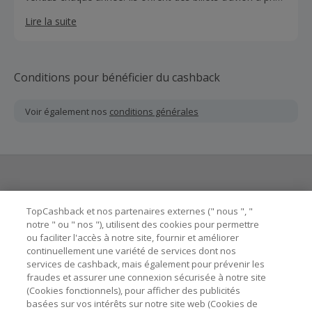
très compétitifs dans plus de 800 compagnies aériennes
Lire la suite
et couvrent 99% de toutes les combinaisons de routes. Ils
sont en constante croissance et actifs sur plus de 75
marchés et acceptent la plupart des devises locales et
options de paiement courantes.
Conditions pour bénéficier du cashback
Voir également nos
conditions générales
Besoin d'aide ?
TopCashback et nos partenaires externes (" nous ", "
notre " ou " nos "), utilisent des cookies pour permettre
ou faciliter l'accès à notre site, fournir et améliorer
Astuces pour économiser
continuellement une variété de services dont nos
services de cashback, mais également pour prévenir les
fraudes et assurer une connexion sécurisée à notre site
A propos de
(Cookies fonctionnels), pour afficher des publicités
basées sur vos intérêts sur notre site web (Cookies de