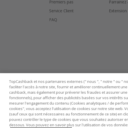
Premiers pas
Parrainez
Service Client
Extension
FAQ
TopCashback et nos partenaires externes (" nous ", " notre " ou " nos
faciliter l'accès à notre site, fournir et améliorer continuellement u
cashback, mais également pour prévenir les fraudes et assurer une 
fonctionnels), pour afficher des publicités basées sur vos intérêts su
mesurer l'engagement du contenu (Cookies analytiques / de performa
cookies", vous acceptez l'utilisation de cookies sur notre site web.
Nos sites
UK
US
CN
JP
DE
(sauf ceux qui sont nécessaires au fonctionnement de ce site) en cli
pouvez contrôler le type de cookies que vous souhaitez autoriser e
dessous. Vous pouvez en savoir plus sur l'utilisation de vos données