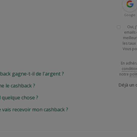
Google
Oui, 
emails 
meilleur
les tau
Vous po
En adhér
conditio
k gagne-t-il de l'argent ?
notre
poli
Déjà un
e le cashback ?
l quelque chose ?
e vais recevoir mon cashback ?