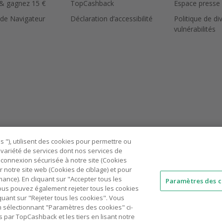
 & gagnez 15 €
TopCashback
Espace presse
 de Navigateur
Déclaration d’accessibilité
Politique de di
vulnérabilités
 "), utilisent des cookies pour permettre ou
ne variété de services dont nos services de
connexion sécurisée à notre site (Cookies
r notre site web (Cookies de ciblage) et pour
nce). En cliquant sur "Accepter tous les
Paramètres des c
 Vous pouvez également rejeter tous les cookies
AU
IT
ES
quant sur "Rejeter tous les cookies". Vous
n sélectionnant "Paramètres des cookies" ci-
© 2005 - 2026 TopCashback Group Limited
 par TopCashback et les tiers en lisant notre