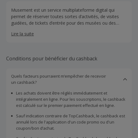
Musement est un service multiplateforme digital qui
permet de réserver toutes sortes d’activités, de visites
guidées, de tickets d’entrée pour des musées ou des
attractions, des city pass et bien d’autres choses dans le
Lire la suite
monde entier.
Conditions pour bénéficier du cashback
Quels facteurs pourraient m’empêcher de recevoir
un cashback?
Les achats doivent être réglés immédiatement et
intégralement en ligne. Pour les souscriptions, le cashback
est calculé sur le premier paiement effectué en ligne.
Sauf indication contraire de TopCashback, le cashback est
annulé lors de l'application d'un code promo ou d'un
coupon/bon d’achat.