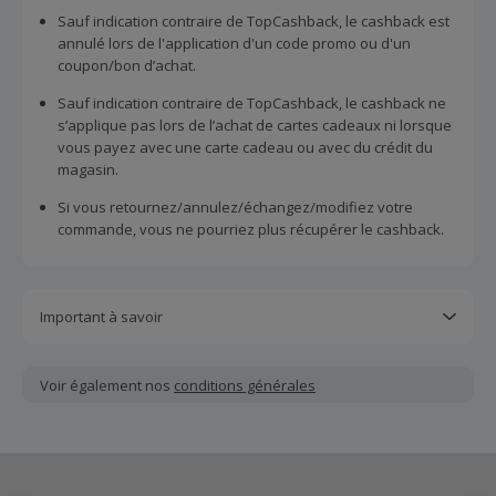
Sauf indication contraire de TopCashback, le cashback est
annulé lors de l'application d'un code promo ou d'un
coupon/bon d’achat.
Sauf indication contraire de TopCashback, le cashback ne
s’applique pas lors de l’achat de cartes cadeaux ni lorsque
vous payez avec une carte cadeau ou avec du crédit du
magasin.
Si vous retournez/annulez/échangez/modifiez votre
commande, vous ne pourriez plus récupérer le cashback.
Important à savoir
Toutes les demandes concernant du cashback manquant
ou non reçu doivent être soumises au plus tard dans les
Voir également nos
conditions générales
100 jours qui suivent la date d'achat.
Chaque marchand définit ses propres critères pour les
offres "nouveau client". La création d'un compte ou la
passation de votre première commande via TopCashback