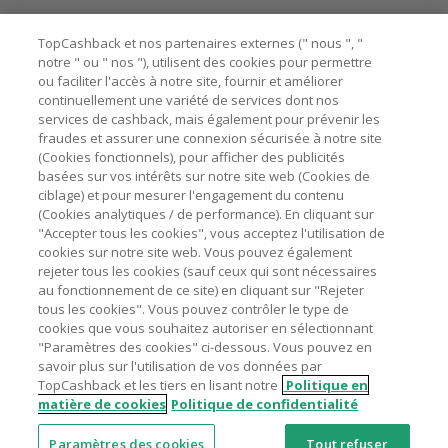
ne garantit pas votre éligibilité.
Besoin d'aide ?
La validité et le montant du cashback sont calculés par les
TopCashback et nos partenaires externes (" nous ", "
marchands sur le montant hors TVA/taxes et hors frais de
notre " ou " nos "), utilisent des cookies pour permettre
ou faciliter l'accès à notre site, fournir et améliorer
livraison/d’emballage/de service.
Astuces pour économiser
continuellement une variété de services dont nos
L'utilisation de plugins tels que Honey, AdBlock, uBlock, Pi-
services de cashback, mais également pour prévenir les
hole et VPN peut bloquer le suivi de votre commande.
fraudes et assurer une connexion sécurisée à notre site
A propos de
(Cookies fonctionnels), pour afficher des publicités
Pour chaque nouvelle transaction, il faut revenir sur
basées sur vos intérêts sur notre site web (Cookies de
TopCashback et cliquer sur le bouton rose de cashback
Contactez-nous
ciblage) et pour mesurer l'engagement du contenu
pour accéder au site marchand et faire votre achat.
(Cookies analytiques / de performance). En cliquant sur
Assurez-vous que le lien TopCashback est le dernier lien
"Accepter tous les cookies", vous acceptez l'utilisation de
Mentions légales
utilisé pour visiter le site marchand avant de finaliser votre
cookies sur notre site web. Vous pouvez également
achat.
rejeter tous les cookies (sauf ceux qui sont nécessaires
au fonctionnement de ce site) en cliquant sur "Rejeter
Tout compte impliqué dans des commandes ou activités
tous les cookies". Vous pouvez contrôler le type de
frauduleuses pour manipuler le système de cashback sera
cookies que vous souhaitez autoriser en sélectionnant
clôturé et leur cashback confisqué.
"Paramètres des cookies" ci-dessous. Vous pouvez en
Nos sites
UK
US
CN
JP
DE
AU
IT
ES
savoir plus sur l'utilisation de vos données par
TopCashback et les tiers en lisant notre
Politique en
matière de cookies
Politique de confidentialité
Paramètres des cookies
Tout refuser