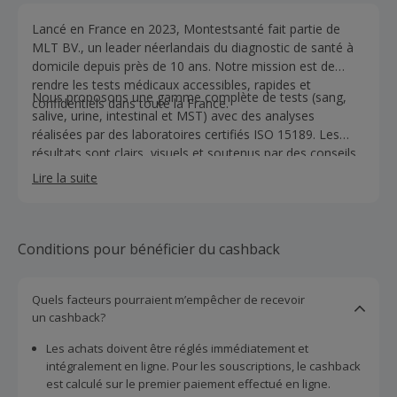
Lancé en France en 2023, Montestsanté fait partie de
MLT BV., un leader néerlandais du diagnostic de santé à
domicile depuis près de 10 ans. Notre mission est de
rendre les tests médicaux accessibles, rapides et
Nous proposons une gamme complète de tests (sang,
confidentiels dans toute la France.
salive, urine, intestinal et MST) avec des analyses
réalisées par des laboratoires certifiés ISO 15189. Les
résultats sont clairs, visuels et soutenus par des conseils
personnalisés, aidant tout le monde à comprendre et à
Lire la suite
agir.
Conditions pour bénéficier du cashback
Quels facteurs pourraient m’empêcher de recevoir
un cashback?
Les achats doivent être réglés immédiatement et
intégralement en ligne. Pour les souscriptions, le cashback
est calculé sur le premier paiement effectué en ligne.