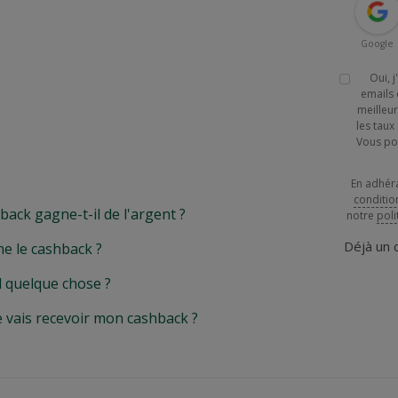
Google
Oui, 
emails 
meilleur
les tau
Vous po
En adhér
conditio
k gagne-t-il de l'argent ?
notre
poli
Déjà un
e le cashback ?
l quelque chose ?
e vais recevoir mon cashback ?