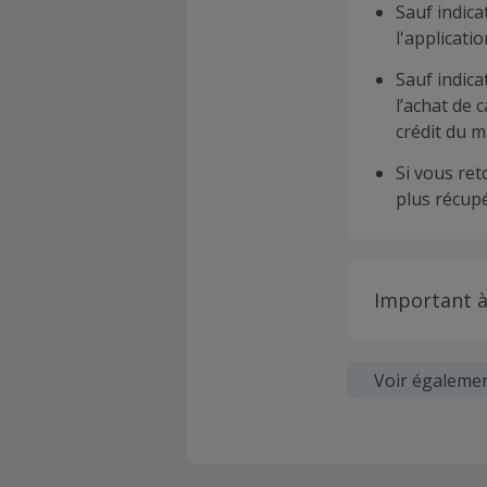
Sauf indica
l'applicat
Sauf indica
l’achat de 
crédit du m
Si vous re
plus récupé
Important à
Toutes les
soumises au
Voir égaleme
Chaque marc
création d
ne garantit 