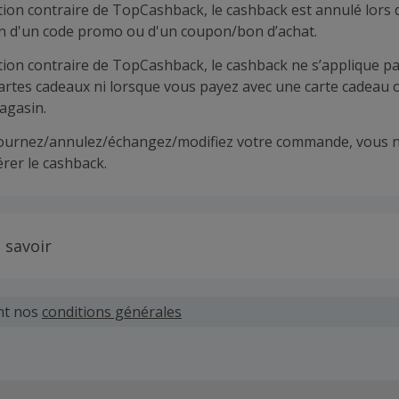
tion contraire de TopCashback, le cashback est annulé lors 
ion d'un code promo ou d'un coupon/bon d’achat.
tion contraire de TopCashback, le cashback ne s’applique pa
cartes cadeaux ni lorsque vous payez avec une carte cadeau 
agasin.
tournez/annulez/échangez/modifiez votre commande, vous n
rer le cashback.
 savoir
 demandes concernant du cashback manquant ou non reçu d
 plus tard dans les 100 jours qui suivent la date d'achat.
nt nos
conditions générales
hand définit ses propres critères pour les offres "nouveau 
'un compte ou la passation de votre première commande vi
pas votre éligibilité.