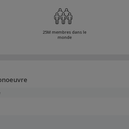
25M membres dans le
monde
onoeuvre
e