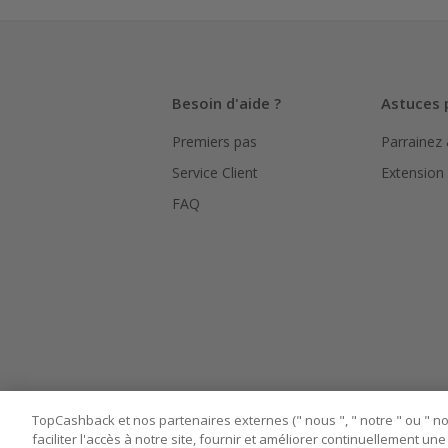
La validité
hors TVA/ta
L'utilisati
Besoin d'aide ?
Astuces 
le suivi de
Premiers pas
Parrainez
Pour chaque
bouton ros
Service Client
Extension
Assurez-vou
FAQ
marchand av
Tout compt
manipuler l
TopCashback et nos partenaires externes (" nous ", " notre " ou " nos
faciliter l'accès à notre site, fournir et améliorer continuellement u