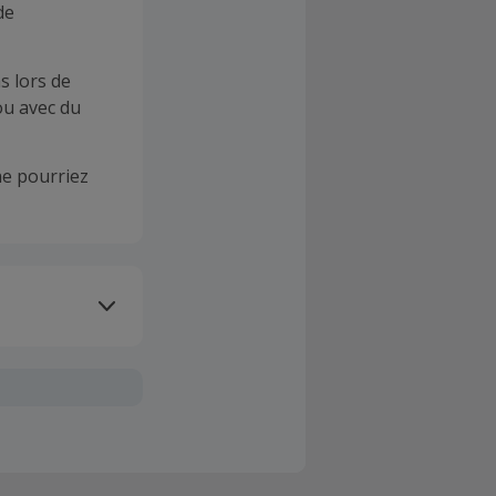
de
s lors de
ou avec du
e pourriez
oivent être
client". La
a TopCashback