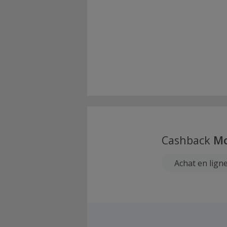
Cashback
M
Achat en lign