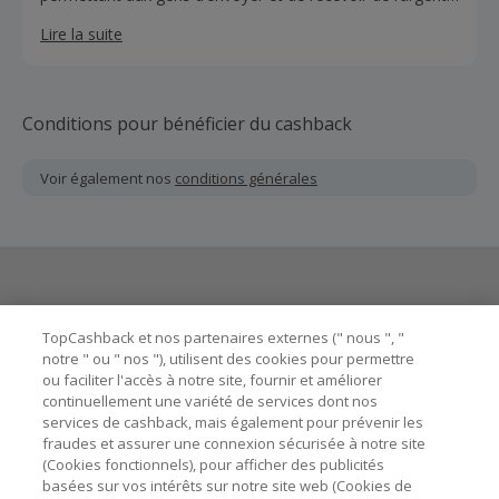
efficacement à travers les plus grands moments de la vie
Lire la suite
et les éléments essentiels. Le service est disponible dans
plus de 430 000 emplacements dans plus de 200 pays.
Conditions pour bénéficier du cashback
Voir également nos
conditions générales
Besoin d'aide ?
TopCashback et nos partenaires externes (" nous ", "
notre " ou " nos "), utilisent des cookies pour permettre
ou faciliter l'accès à notre site, fournir et améliorer
Astuces pour économiser
continuellement une variété de services dont nos
services de cashback, mais également pour prévenir les
fraudes et assurer une connexion sécurisée à notre site
A propos de
(Cookies fonctionnels), pour afficher des publicités
basées sur vos intérêts sur notre site web (Cookies de