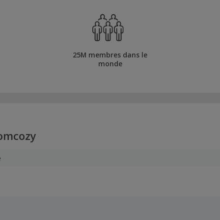
25M membres dans le
monde
omcozy
e