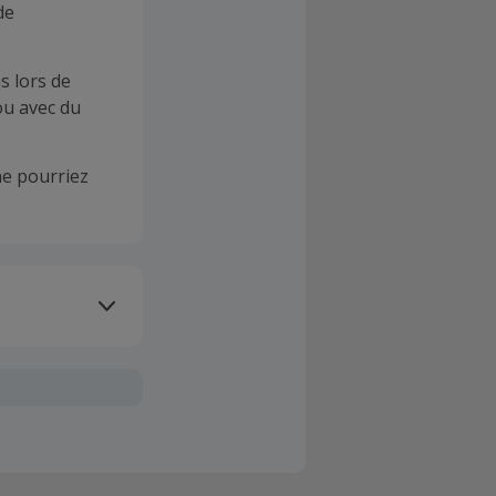
de
s lors de
ou avec du
e pourriez
oivent être
client". La
a TopCashback