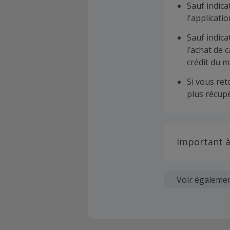
Sauf indica
l'applicat
Sauf indica
l’achat de 
crédit du m
Si vous re
plus récupé
Important à
Toutes les
soumises au
Voir égaleme
Chaque marc
création d
ne garantit 