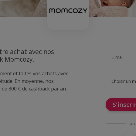
tre achat avec nos
E-mail
ck Momcozy.
ment et faites vos achats avec
tude. En moyenne, nos
Choisir un 
de 300 € de cashback par an.
S'inscr
ou 