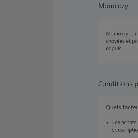
Momcozy
Momcozy compr
choyées et pr
depuis.
Conditions p
Quels facte
Les achats 
souscriptio