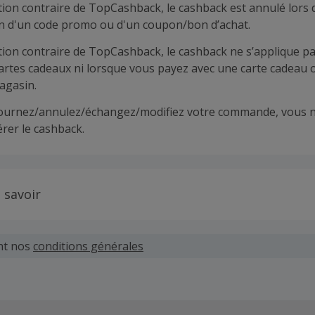
tion contraire de TopCashback, le cashback est annulé lors 
ion d'un code promo ou d'un coupon/bon d’achat.
tion contraire de TopCashback, le cashback ne s’applique pa
cartes cadeaux ni lorsque vous payez avec une carte cadeau 
agasin.
tournez/annulez/échangez/modifiez votre commande, vous n
rer le cashback.
 savoir
 demandes concernant du cashback manquant ou non reçu d
 plus tard dans les 100 jours qui suivent la date d'achat.
nt nos
conditions générales
hand définit ses propres critères pour les offres "nouveau 
'un compte ou la passation de votre première commande vi
pas votre éligibilité.