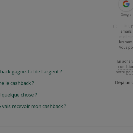
Google
Oui, 
emails 
meilleur
les tau
Vous po
En adhér
conditio
k gagne-t-il de l'argent ?
notre
poli
Déjà un
e le cashback ?
l quelque chose ?
e vais recevoir mon cashback ?