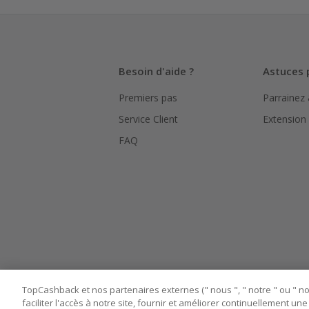
La validité
hors TVA/ta
L'utilisati
Besoin d'aide ?
Astuces 
le suivi de
Premiers pas
Parrainez
Pour chaque
bouton ros
Service Client
Extension
Assurez-vou
FAQ
marchand av
Tout compt
manipuler l
TopCashback et nos partenaires externes (" nous ", " notre " ou " nos
faciliter l'accès à notre site, fournir et améliorer continuellement u