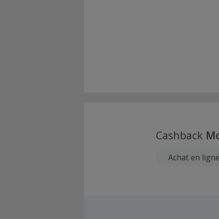
Cashback
M
Achat en lign