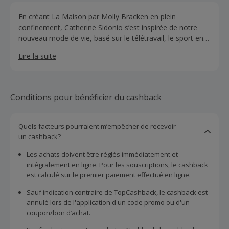
En créant La Maison par Molly Bracken en plein
confinement, Catherine Sidonio s’est inspirée de notre
nouveau mode de vie, basé sur le télétravail, le sport en
ligne, le cocooning et l’envie d’être belle à la maison
Lire la suite
comme au bureau. Ce vestiaire se compose de satins aux
imprimés exclusifs déclinés en ensemble pyjamas et
robes d’intérieur, de sweaterie douillette et moelleuse, de
joggings en tricot lurex confortables et élégants.
Conditions pour bénéficier du cashback
Quels facteurs pourraient m’empêcher de recevoir
un cashback?
Les achats doivent être réglés immédiatement et
intégralement en ligne. Pour les souscriptions, le cashback
est calculé sur le premier paiement effectué en ligne.
Sauf indication contraire de TopCashback, le cashback est
annulé lors de l'application d'un code promo ou d'un
coupon/bon d’achat.