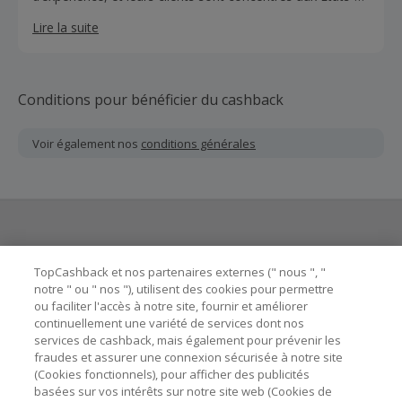
Unis, au Canada, en Australie et au Royaume-Uni.
Lire la suite
Conditions pour bénéficier du cashback
Voir également nos
conditions générales
Besoin d'aide ?
TopCashback et nos partenaires externes (" nous ", "
notre " ou " nos "), utilisent des cookies pour permettre
ou faciliter l'accès à notre site, fournir et améliorer
Astuces pour économiser
continuellement une variété de services dont nos
services de cashback, mais également pour prévenir les
fraudes et assurer une connexion sécurisée à notre site
A propos de
(Cookies fonctionnels), pour afficher des publicités
basées sur vos intérêts sur notre site web (Cookies de