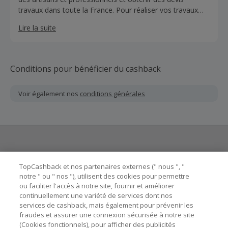
travaux dans toute la France. Pour réaliser vos travaux
correctement et rapidement, vous avez besoin de trouver
Lire la suite
un artisan ou professionnel qualifié, c'est pourquoi vous
avez besoin de mesTravaux.com pour obtenir des devis
travaux en ligne et contacter des artisans avec l’annuaire
des artisans et professionnels du bâtiment en ligne dans
Conditions pour bénéficier du cashback
tous les domaines des travaux (réparations, dépannages,
constructions, ...) .
Voir également nos
conditions générales
Besoin d'aide ?
TopCashback et nos partenaires externes (" nous ", "
notre " ou " nos "), utilisent des cookies pour permettre
ou faciliter l'accès à notre site, fournir et améliorer
Astuces pour économiser
continuellement une variété de services dont nos
services de cashback, mais également pour prévenir les
fraudes et assurer une connexion sécurisée à notre site
A propos de
(Cookies fonctionnels), pour afficher des publicités