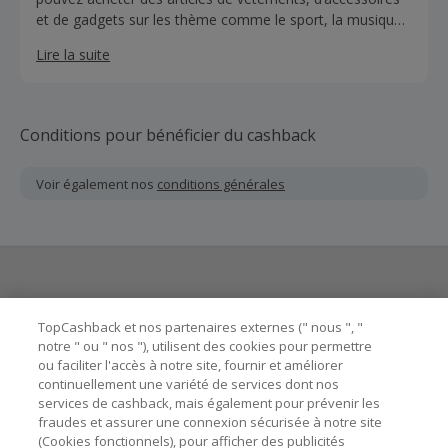
et de gadgets sur les thème comme le sport, la musique,
les dessins animés, le cinéma et bien d’autres encore aux
Lire la suite
prix les plus bas du web. Le plus grand conteneur de
produits dérivés au monde.
Conditions pour bénéficier du cashback
Voir également nos
conditions générales
Besoin d'aide ?
TopCashback et nos partenaires externes (" nous ", "
notre " ou " nos "), utilisent des cookies pour permettre
ou faciliter l'accès à notre site, fournir et améliorer
Astuces pour économiser
continuellement une variété de services dont nos
services de cashback, mais également pour prévenir les
fraudes et assurer une connexion sécurisée à notre site
A propos de
(Cookies fonctionnels), pour afficher des publicités