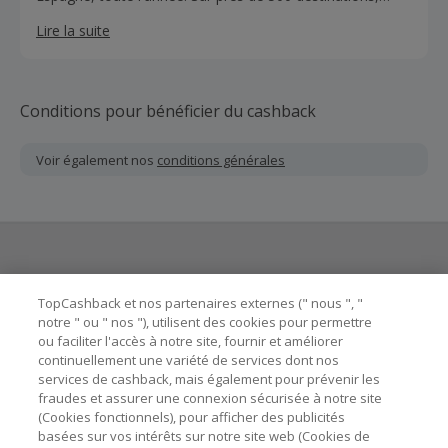
nous avons sélectionné tout type de logements
Lire la suite
correspondant aux couples...
Conditions pour bénéficier du cashback
Voir également nos
conditions générales
Besoin d'aide ?
TopCashback et nos partenaires externes (" nous ", "
notre " ou " nos "), utilisent des cookies pour permettre
ou faciliter l'accès à notre site, fournir et améliorer
Astuces pour économiser
continuellement une variété de services dont nos
services de cashback, mais également pour prévenir les
fraudes et assurer une connexion sécurisée à notre site
A propos de
(Cookies fonctionnels), pour afficher des publicités
basées sur vos intérêts sur notre site web (Cookies de