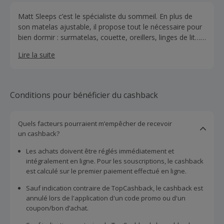
Matt Sleeps c’est le spécialiste du sommeil. En plus de
son matelas ajustable, il propose tout le nécessaire pour
bien dormir : surmatelas, couette, oreillers, linges de lit…
Tous les produits sont confectionnés dans les règles de
Lire la suite
l’art en Europe, au Portugal.
Conditions pour bénéficier du cashback
Quels facteurs pourraient m’empêcher de recevoir
un cashback?
Les achats doivent être réglés immédiatement et
intégralement en ligne. Pour les souscriptions, le cashback
est calculé sur le premier paiement effectué en ligne.
Sauf indication contraire de TopCashback, le cashback est
annulé lors de l'application d'un code promo ou d'un
coupon/bon d’achat.