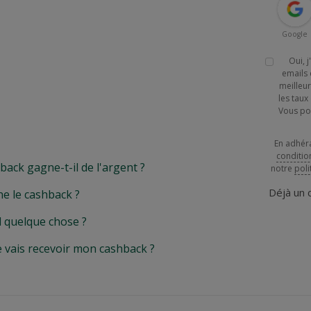
Google
Oui, 
emails 
meilleur
les tau
Vous po
En adhér
conditio
k gagne-t-il de l'argent ?
notre
poli
Déjà un
e le cashback ?
l quelque chose ?
e vais recevoir mon cashback ?