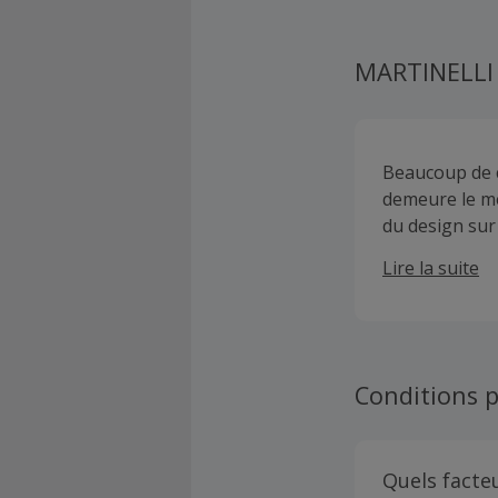
MARTINELLI
Beaucoup de c
demeure le mê
du design sur
fabriquer des
Lire la suite
portent tous l
Conditions p
Quels facte