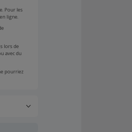
e. Pour les
en ligne.
de
s lors de
ou avec du
e pourriez
oivent être