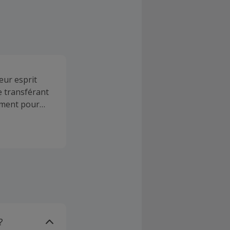
eur esprit
e transférant
lement pour
qui les
?