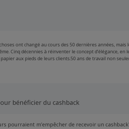
hoses ont changé au cours des 50 dernières années, mais l
me. Cinq décennies à réinventer le concept d’élégance, en l
 papier aux pieds de leurs clients.50 ans de travail non seu
 chaussures, mais aussi pour répondre aux attentes de ceux 
es jours.
our bénéficier du cashback
urs pourraient m’empêcher de recevoir un cashback