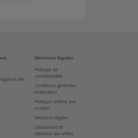
client". La
a TopCashback
sur le montant
N peut bloquer
ous
Mentions légales
Politique de
iquer sur le
confidentialité
achat.
vulgation des
Conditions générales
ter le site
d'utilisation
Politique relative aux
pour
cookies
ué.
Mentions légales
Classement et
sélection des offres