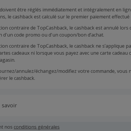
doivent être réglés immédiatement et intégralement en lign
ns, le cashback est calculé sur le premier paiement effectué 
tion contraire de TopCashback, le cashback est annulé lors 
ion d'un code promo ou d'un coupon/bon d’achat.
tion contraire de TopCashback, le cashback ne s’applique pa
cartes cadeaux ni lorsque vous payez avec une carte cadeau 
agasin.
tournez/annulez/échangez/modifiez votre commande, vous n
rer le cashback.
 savoir
 demandes concernant du cashback manquant ou non reçu d
 plus tard dans les 100 jours qui suivent la date d'achat.
nt nos
conditions générales