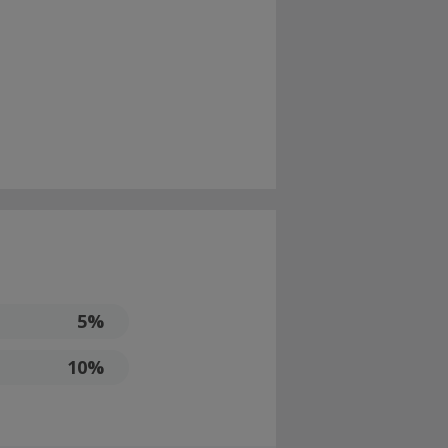
5%
10%