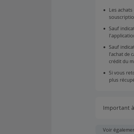
Les achats 
souscriptio
Sauf indica
l'applicat
Sauf indica
l’achat de 
crédit du m
Si vous re
plus récupé
Important à
Toutes les
soumises au
Voir égaleme