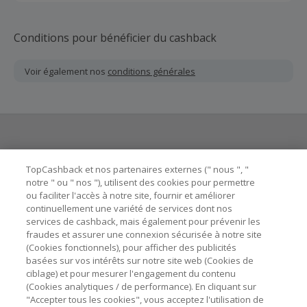
Conditions pour bénéficier du cashback
Voir également nos
conditions générales
Besoin d'aide ?
TopCashback et nos partenaires externes (" nous ", "
notre " ou " nos "), utilisent des cookies pour permettre
ou faciliter l'accès à notre site, fournir et améliorer
Astuces pour économiser
continuellement une variété de services dont nos
services de cashback, mais également pour prévenir les
fraudes et assurer une connexion sécurisée à notre site
A propos de
(Cookies fonctionnels), pour afficher des publicités
basées sur vos intérêts sur notre site web (Cookies de
Contactez-nous
ciblage) et pour mesurer l'engagement du contenu
(Cookies analytiques / de performance). En cliquant sur
"Accepter tous les cookies", vous acceptez l'utilisation de