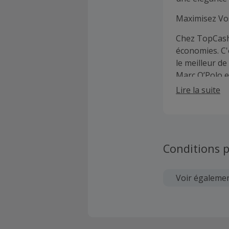
Maximisez Vo
Chez TopCashb
économies. C'
le meilleur de
Marc O’Polo e
TopCashback
Lire la suite
Conditions p
Voir égaleme