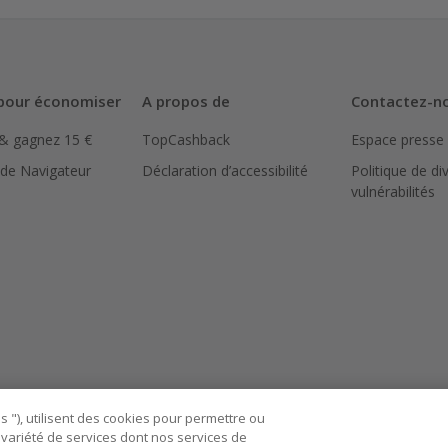
pour économiser
A propos de
Contactez-n
 & gagnez 15 €
TopCashback
Espace presse
 de Navigateur
Déclaration d’accessibilité
Politique de di
vulnérabilités
 "), utilisent des cookies pour permettre ou
ne variété de services dont nos services de