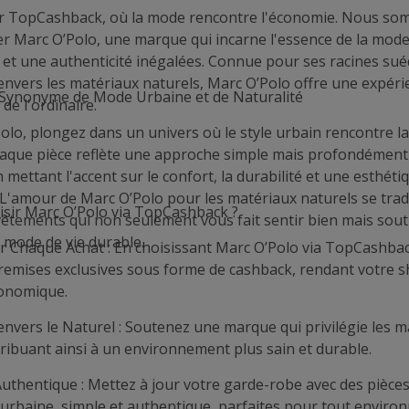
r TopCashback, où la mode rencontre l'économie. Nous som
r Marc O’Polo, une marque qui incarne l'essence de la mode
é et une authenticité inégalées. Connue pour ses racines sué
vers les matériaux naturels, Marc O’Polo offre une expér
 Synonyme de Mode Urbaine et de Naturalité
 de l'ordinaire.
olo, plongez dans un univers où le style urbain rencontre l
aque pièce reflète une approche simple mais profondément
 mettant l'accent sur le confort, la durabilité et une esthéti
 L'amour de Marc O’Polo pour les matériaux naturels se trad
sir Marc O’Polo via TopCashback ?
 vêtements qui non seulement vous fait sentir bien mais sout
mode de vie durable.
 Chaque Achat : En choisissant Marc O’Polo via TopCashbac
 remises exclusives sous forme de cashback, rendant votre s
conomique.
vers le Naturel : Soutenez une marque qui privilégie les m
tribuant ainsi à un environnement plus sain et durable.
Authentique : Mettez à jour votre garde-robe avec des pièces
urbaine, simple et authentique, parfaites pour tout enviro