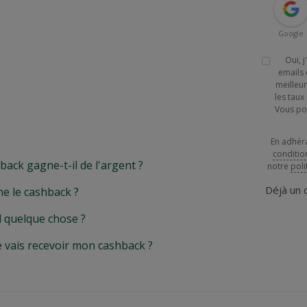
Google
Oui, 
emails 
meilleur
les tau
Vous po
En adhér
conditio
k gagne-t-il de l'argent ?
notre
poli
Déjà un
e le cashback ?
l quelque chose ?
e vais recevoir mon cashback ?