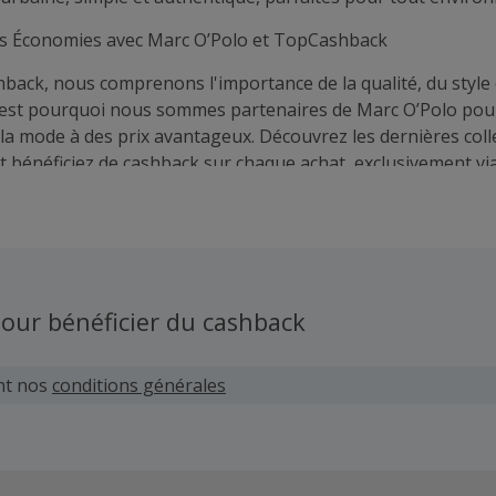
s Économies avec Marc O’Polo et TopCashback
ack, nous comprenons l'importance de la qualité, du style 
est pourquoi nous sommes partenaires de Marc O’Polo pour
 la mode à des prix avantageux. Découvrez les dernières coll
t bénéficiez de cashback sur chaque achat, exclusivement vi
.
our bénéficier du cashback
nt nos
conditions générales