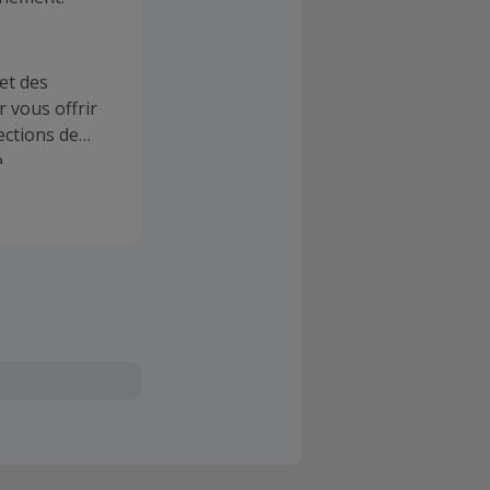
et des
 vous offrir
ections de
a