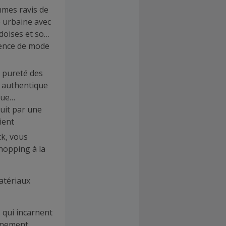
mes ravis de
 urbaine avec
doises et son
ience de mode
a pureté des
 authentique
que
uit par une
ient
k, vous
hopping à la
atériaux
 qui incarnent
nnement.