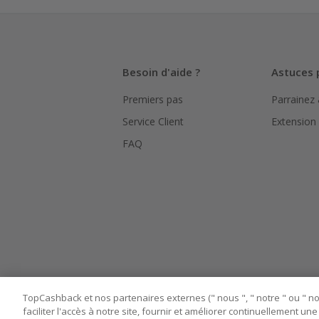
Besoin d'aide ?
Astuces 
Premiers pas
Parrainez
Service Client
Extension
FAQ
TopCashback et nos partenaires externes (" nous ", " notre " ou " nos
faciliter l'accès à notre site, fournir et améliorer continuellement u