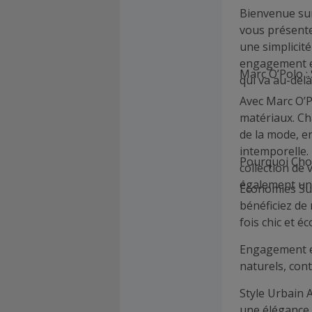
Bienvenue su
vous présente
une simplicit
engagement en
Marc O’Polo :
qui va au-delà
Avec Marc O’P
matériaux. Ch
de la mode, en
intemporelle.
Pourquoi Choi
collection de
également un 
Économies Sur
bénéficiez de
fois chic et é
Engagement en
naturels, con
Style Urbain 
une élégance 