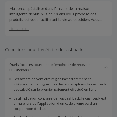
Maisonic, spécialiste dans l’univers de la maison
intelligente depuis plus de 10 ans vous propose des
produits qui vous faciliteront la vie au quotidien. Vous
pourrez automatiser votre portail afin de rester au chaud
Lire la suite
dans votre voiture, accueillir vos visiteurs depuis votre
visiophone, surveiller votre habitation depuis votre lieu de
vacances ou encore surveiller votre domicile en votre
absence grâce à leurs caméras de sécurité.
Conditions pour bénéficier du cashback
Quels facteurs pourraient m’empêcher de recevoir
un cashback?
Les achats doivent être réglés immédiatement et
intégralement en ligne. Pour les souscriptions, le cashback
est calculé sur le premier paiement effectué en ligne.
Sauf indication contraire de TopCashback, le cashback est
annulé lors de l'application d'un code promo ou d'un
coupon/bon d’achat.