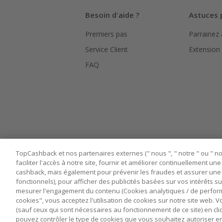
Besoin d'aide ?
Astuces 
Premiers pas
Parrainez
Service Client
Extension
FAQ
TopCashback et nos partenaires externes (" nous ", " notre " ou " nos
faciliter l'accès à notre site, fournir et améliorer continuellement u
cashback, mais également pour prévenir les fraudes et assurer une 
fonctionnels), pour afficher des publicités basées sur vos intérêts su
mesurer l'engagement du contenu (Cookies analytiques / de performa
cookies", vous acceptez l'utilisation de cookies sur notre site web.
(sauf ceux qui sont nécessaires au fonctionnement de ce site) en cli
pouvez contrôler le type de cookies que vous souhaitez autoriser e
Nos sites
UK
US
CN
JP
DE