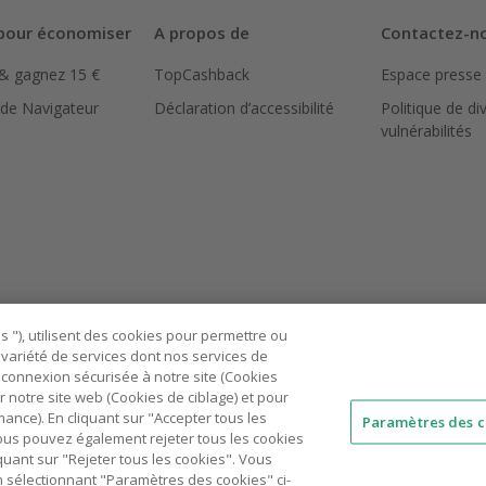
pour économiser
A propos de
Contactez-n
 & gagnez 15 €
TopCashback
Espace presse
 de Navigateur
Déclaration d’accessibilité
Politique de di
vulnérabilités
 "), utilisent des cookies pour permettre ou
ne variété de services dont nos services de
connexion sécurisée à notre site (Cookies
r notre site web (Cookies de ciblage) et pour
nce). En cliquant sur "Accepter tous les
Paramètres des c
 Vous pouvez également rejeter tous les cookies
quant sur "Rejeter tous les cookies". Vous
n sélectionnant "Paramètres des cookies" ci-
AU
IT
ES