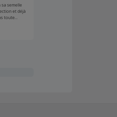
 sa semelle
ection et déjà
ns toute