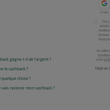
Google
Oui, 
emails 
meilleur
les tau
Vous po
En adhér
conditio
k gagne-t-il de l'argent ?
notre
poli
Déjà un
e le cashback ?
l quelque chose ?
e vais recevoir mon cashback ?