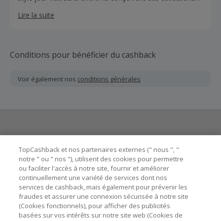
en interne depuis notre siège de Londres, en mettant
Lire la suite
l'accent sur les tissus de haute qualité pour vous
démarquer de la foule.
Conditions pour bénéficier du cashback
Voir également nos
conditions générales
Besoin d'aide ?
TopCashback et nos partenaires externes (" nous ", "
notre " ou " nos "), utilisent des cookies pour permettre
ou faciliter l'accès à notre site, fournir et améliorer
Astuces pour économiser
continuellement une variété de services dont nos
services de cashback, mais également pour prévenir les
fraudes et assurer une connexion sécurisée à notre site
A propos de
(Cookies fonctionnels), pour afficher des publicités
basées sur vos intérêts sur notre site web (Cookies de