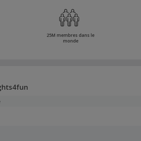
25M membres dans le
monde
ghts4fun
e