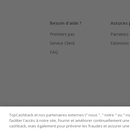
La validité
hors TVA/ta
L'utilisati
Besoin d'aide ?
Astuces 
le suivi de
Premiers pas
Parrainez
Pour chaque
bouton ros
Service Client
Extension
Assurez-vou
FAQ
marchand av
Tout compt
manipuler l
TopCashback et nos partenaires externes (" nous ", " notre " ou " nos
faciliter l'accès à notre site, fournir et améliorer continuellement u
cashback, mais également pour prévenir les fraudes et assurer une 