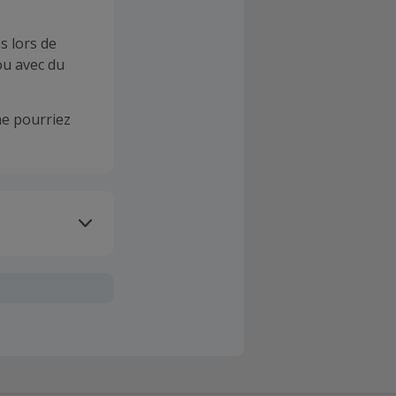
s lors de
ou avec du
e pourriez
oivent être
client". La
a TopCashback