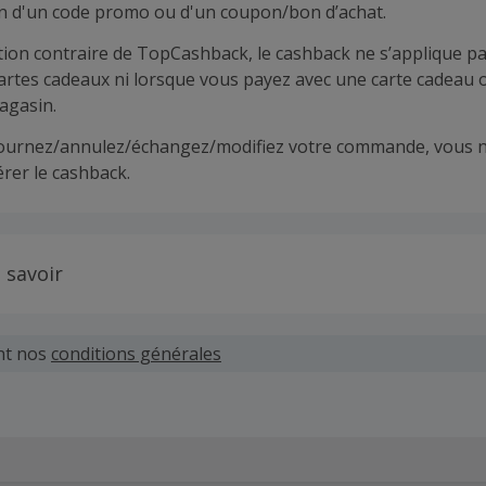
ion d'un code promo ou d'un coupon/bon d’achat.
tion contraire de TopCashback, le cashback ne s’applique pa
cartes cadeaux ni lorsque vous payez avec une carte cadeau 
agasin.
tournez/annulez/échangez/modifiez votre commande, vous n
rer le cashback.
 savoir
 demandes concernant du cashback manquant ou non reçu d
 plus tard dans les 100 jours qui suivent la date d'achat.
nt nos
conditions générales
hand définit ses propres critères pour les offres "nouveau 
'un compte ou la passation de votre première commande vi
pas votre éligibilité.