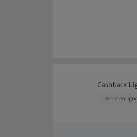
Cashback
Li
Achat en lign