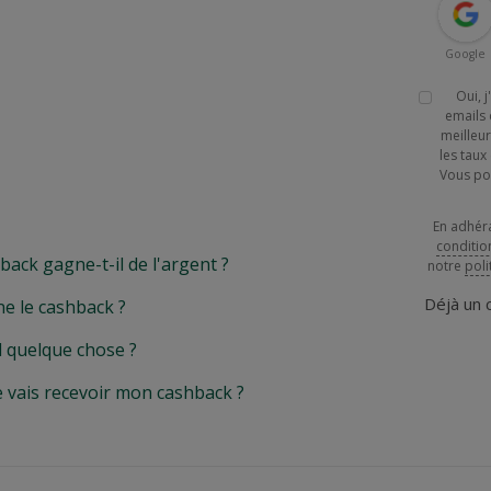
Google
Oui, 
emails 
meilleur
les tau
Vous po
En adhér
conditio
k gagne-t-il de l'argent ?
notre
poli
Déjà un
e le cashback ?
l quelque chose ?
e vais recevoir mon cashback ?