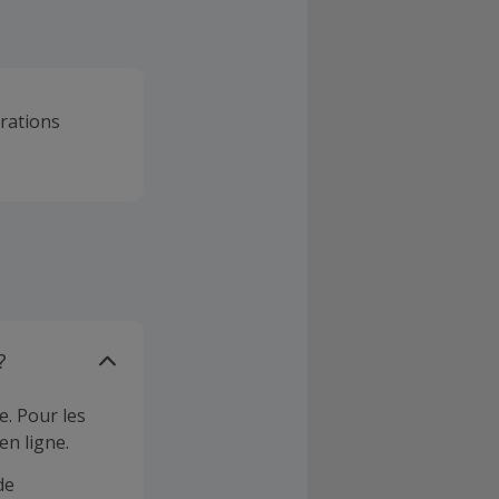
orations
?
e. Pour les
en ligne.
de