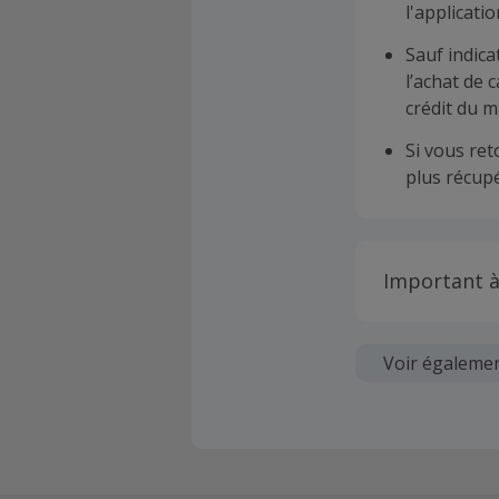
l'applicat
Sauf indica
l’achat de 
crédit du m
Si vous re
plus récupé
Important à
Toutes les
soumises au
Voir égaleme
Chaque marc
création d
ne garantit 