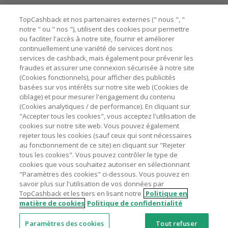
ne garantit pas votre éligibilité.
Besoin d'aide ?
La validité et le montant du cashback sont calculés par les
TopCashback et nos partenaires externes (" nous ", "
marchands sur le montant hors TVA/taxes et hors frais de
notre " ou " nos "), utilisent des cookies pour permettre
ou faciliter l'accès à notre site, fournir et améliorer
livraison/d’emballage/de service.
Astuces pour économiser
continuellement une variété de services dont nos
L'utilisation de plugins tels que Honey, AdBlock, uBlock, Pi-
services de cashback, mais également pour prévenir les
hole et VPN peut bloquer le suivi de votre commande.
fraudes et assurer une connexion sécurisée à notre site
A propos de
(Cookies fonctionnels), pour afficher des publicités
Pour chaque nouvelle transaction, il faut revenir sur
basées sur vos intérêts sur notre site web (Cookies de
TopCashback et cliquer sur le bouton rose de cashback
Contactez-nous
ciblage) et pour mesurer l'engagement du contenu
pour accéder au site marchand et faire votre achat.
(Cookies analytiques / de performance). En cliquant sur
Assurez-vous que le lien TopCashback est le dernier lien
"Accepter tous les cookies", vous acceptez l'utilisation de
Mentions légales
utilisé pour visiter le site marchand avant de finaliser votre
cookies sur notre site web. Vous pouvez également
achat.
rejeter tous les cookies (sauf ceux qui sont nécessaires
au fonctionnement de ce site) en cliquant sur "Rejeter
Tout compte impliqué dans des commandes ou activités
tous les cookies". Vous pouvez contrôler le type de
frauduleuses pour manipuler le système de cashback sera
cookies que vous souhaitez autoriser en sélectionnant
clôturé et leur cashback confisqué.
"Paramètres des cookies" ci-dessous. Vous pouvez en
Nos sites
UK
US
CN
JP
DE
AU
IT
ES
savoir plus sur l'utilisation de vos données par
TopCashback et les tiers en lisant notre
Politique en
matière de cookies
Politique de confidentialité
Paramètres des cookies
Tout refuser