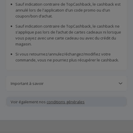
Sauf indication contraire de TopCashback, le cashback est
annulé lors de l'application d'un code promo ou d'un
coupon/bon d’achat.
Sauf indication contraire de TopCashback, le cashback ne
s’applique pas lors de l’achat de cartes cadeaux ni lorsque
vous payez avec une carte cadeau ou avec du crédit du
magasin.
Si vous retournez/annulez/échangez/modifiez votre
commande, vous ne pourriez plus récupérer le cashback.
Important à savoir
Toutes les demandes concernant du cashback manquant
ou non reçu doivent être soumises au plus tard dans les
Voir également nos
conditions générales
100 jours qui suivent la date d'achat.
Chaque marchand définit ses propres critères pour les
offres "nouveau client". La création d'un compte ou la
passation de votre première commande via TopCashback