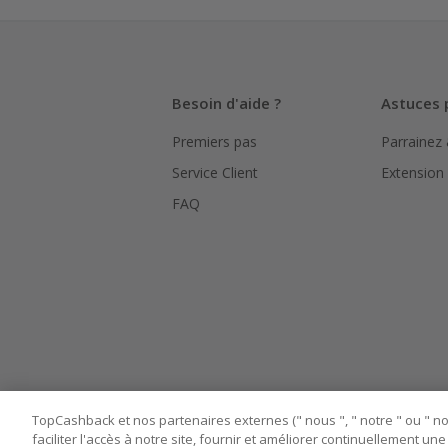
La validité
hors TVA/ta
L'utilisati
Besoin d'aide ?
Astuces 
le suivi de
Premiers pas
Parrainez
Pour chaque
bouton ros
Service Client
Extension
Assurez-vou
FAQ
marchand av
Tout compt
manipuler l
TopCashback et nos partenaires externes (" nous ", " notre " ou " nos
faciliter l'accès à notre site, fournir et améliorer continuellement u