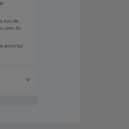
de
s lors de
ou avec du
e pourriez
oivent être
client". La
a TopCashback