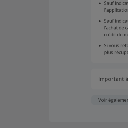
Sauf indica
l'applicat
Sauf indica
l’achat de 
crédit du m
Si vous re
plus récupé
Important à
Toutes les
soumises au
Voir égaleme
Chaque marc
création d
ne garantit 