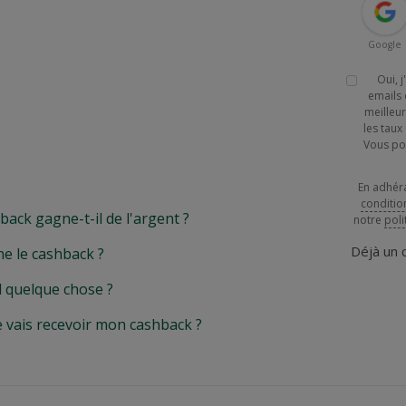
Google
Oui, 
emails 
meilleur
les tau
Vous po
En adhér
conditio
k gagne-t-il de l'argent ?
notre
poli
Déjà un
e le cashback ?
l quelque chose ?
e vais recevoir mon cashback ?