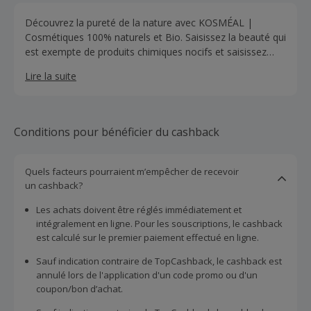
Découvrez la pureté de la nature avec KOSMÉAL |
Cosmétiques 100% naturels et Bio. Saisissez la beauté qui
est exempte de produits chimiques nocifs et saisissez
pleinement le pouvoir des ingrédients organiques et
Lire la suite
naturels. Leur gamme de soins et de produits de beauté
est soigneusement formulée pour nourrir, protéger et
rajeunir votre peau, vous assurant un rayonnement
naturel. Rejoignez la famille KOSMÉAL et entrez dans un
Conditions pour bénéficier du cashback
monde où beauté et bien-être vont de pair, de manière
durable et éthique.
Quels facteurs pourraient m’empêcher de recevoir
un cashback?
Les achats doivent être réglés immédiatement et
intégralement en ligne. Pour les souscriptions, le cashback
est calculé sur le premier paiement effectué en ligne.
Sauf indication contraire de TopCashback, le cashback est
annulé lors de l'application d'un code promo ou d'un
coupon/bon d’achat.