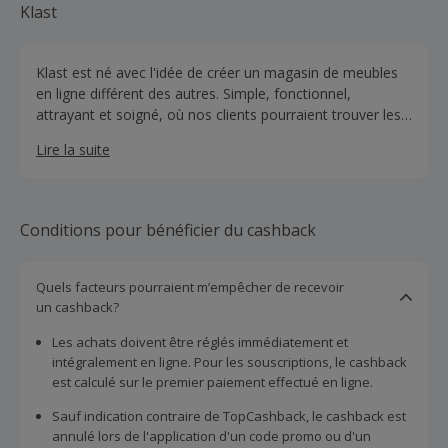
Klast
Klast est né avec l'idée de créer un magasin de meubles
en ligne différent des autres. Simple, fonctionnel,
attrayant et soigné, où nos clients pourraient trouver les
meubles qu'ils recherchent et les avoir chez eux en un
Lire la suite
temps record.
Conditions pour bénéficier du cashback
Quels facteurs pourraient m’empêcher de recevoir
un cashback?
Les achats doivent être réglés immédiatement et
intégralement en ligne. Pour les souscriptions, le cashback
est calculé sur le premier paiement effectué en ligne.
Sauf indication contraire de TopCashback, le cashback est
annulé lors de l'application d'un code promo ou d'un