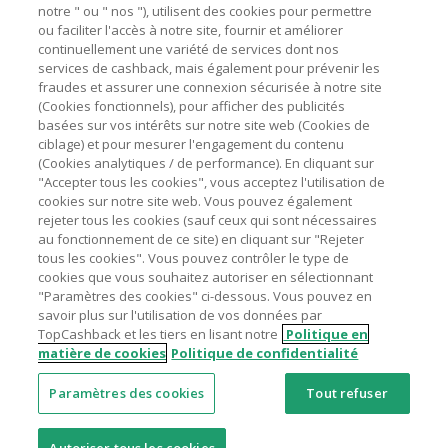
marchands sur le montant hors TVA/taxes et hors frais de
notre " ou " nos "), utilisent des cookies pour permettre
ou faciliter l'accès à notre site, fournir et améliorer
livraison/d’emballage/de service.
Astuces pour économiser
continuellement une variété de services dont nos
L'utilisation de plugins tels que Honey, AdBlock, uBlock, Pi-
services de cashback, mais également pour prévenir les
hole et VPN peut bloquer le suivi de votre commande.
fraudes et assurer une connexion sécurisée à notre site
A propos de
(Cookies fonctionnels), pour afficher des publicités
Pour chaque nouvelle transaction, il faut revenir sur
basées sur vos intérêts sur notre site web (Cookies de
TopCashback et cliquer sur le bouton rose de cashback
Contactez-nous
ciblage) et pour mesurer l'engagement du contenu
pour accéder au site marchand et faire votre achat.
(Cookies analytiques / de performance). En cliquant sur
Assurez-vous que le lien TopCashback est le dernier lien
"Accepter tous les cookies", vous acceptez l'utilisation de
Mentions légales
utilisé pour visiter le site marchand avant de finaliser votre
cookies sur notre site web. Vous pouvez également
achat.
rejeter tous les cookies (sauf ceux qui sont nécessaires
au fonctionnement de ce site) en cliquant sur "Rejeter
Tout compte impliqué dans des commandes ou activités
tous les cookies". Vous pouvez contrôler le type de
frauduleuses pour manipuler le système de cashback sera
cookies que vous souhaitez autoriser en sélectionnant
clôturé et leur cashback confisqué.
"Paramètres des cookies" ci-dessous. Vous pouvez en
Nos sites
UK
US
CN
JP
DE
AU
IT
ES
savoir plus sur l'utilisation de vos données par
TopCashback et les tiers en lisant notre
Politique en
matière de cookies
Politique de confidentialité
Paramètres des cookies
Tout refuser
© 2005 - 2026 TopCashback Group Limited