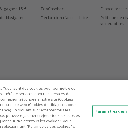
 & gagnez 15 €
TopCashback
Espace presse
 de Navigateur
Déclaration d’accessibilité
Politique de di
vulnérabilités
 "), utilisent des cookies pour permettre ou
ne variété de services dont nos services de
connexion sécurisée à notre site (Cookies
r notre site web (Cookies de ciblage) et pour
nce). En cliquant sur "Accepter tous les
Paramètres des c
 Vous pouvez également rejeter tous les cookies
AU
IT
ES
quant sur "Rejeter tous les cookies". Vous
n sélectionnant "Paramètres des cookies" ci-