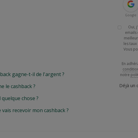
Google
Oui, 
emails 
meilleur
les tau
Vous po
En adhér
conditio
k gagne-t-il de l'argent ?
notre
poli
Déjà un
e le cashback ?
l quelque chose ?
e vais recevoir mon cashback ?