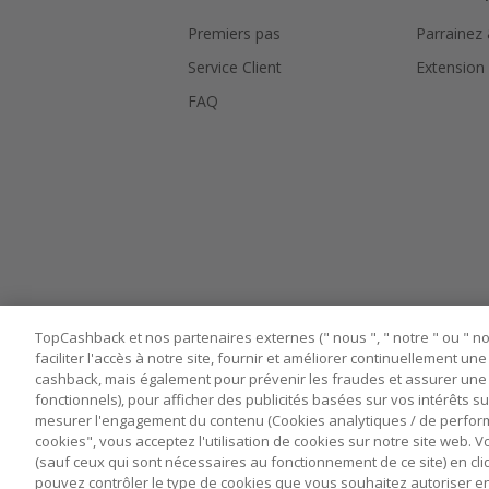
Premiers pas
Parrainez
Service Client
Extension
FAQ
TopCashback et nos partenaires externes (" nous ", " notre " ou " nos
faciliter l'accès à notre site, fournir et améliorer continuellement u
cashback, mais également pour prévenir les fraudes et assurer une 
fonctionnels), pour afficher des publicités basées sur vos intérêts su
mesurer l'engagement du contenu (Cookies analytiques / de performa
cookies", vous acceptez l'utilisation de cookies sur notre site web.
Nos sites
UK
US
CN
JP
DE
(sauf ceux qui sont nécessaires au fonctionnement de ce site) en cli
pouvez contrôler le type de cookies que vous souhaitez autoriser e