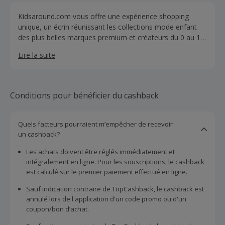
Kidsaround.com vous offre une expérience shopping
unique, un écrin réunissant les collections mode enfant
des plus belles marques premium et créateurs du 0 au 16
ans : BOSS, Kenzo Kids, Billieblush, Zadig & Voltaire,
Lire la suite
Timberland, Aigle, Lanvin, DKNY, Carrément Beau, Karl
Lagerfeld Kids, Paul Smith junior & The Marc Jacobs.
Conditions pour bénéficier du cashback
Quels facteurs pourraient m’empêcher de recevoir
un cashback?
Les achats doivent être réglés immédiatement et
intégralement en ligne. Pour les souscriptions, le cashback
est calculé sur le premier paiement effectué en ligne.
Sauf indication contraire de TopCashback, le cashback est
annulé lors de l'application d'un code promo ou d'un
coupon/bon d’achat.