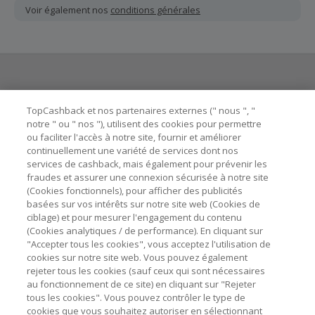
ou non reçu doivent être soumises au plus tard dans les
Voir également nos
conditions générales
100 jours qui suivent la date d'achat.
Chaque marchand définit ses propres critères pour les
offres "nouveau client". La création d'un compte ou la
passation de votre première commande via TopCashback
ne garantit pas votre éligibilité.
Besoin d'aide ?
La validité et le montant du cashback sont calculés par les
TopCashback et nos partenaires externes (" nous ", "
marchands sur le montant hors TVA/taxes et hors frais de
notre " ou " nos "), utilisent des cookies pour permettre
ou faciliter l'accès à notre site, fournir et améliorer
livraison/d’emballage/de service.
Astuces pour économiser
continuellement une variété de services dont nos
L'utilisation de plugins tels que Honey, AdBlock, uBlock, Pi-
services de cashback, mais également pour prévenir les
hole et VPN peut bloquer le suivi de votre commande.
fraudes et assurer une connexion sécurisée à notre site
A propos de
(Cookies fonctionnels), pour afficher des publicités
Pour chaque nouvelle transaction, il faut revenir sur
basées sur vos intérêts sur notre site web (Cookies de
TopCashback et cliquer sur le bouton rose de cashback
Contactez-nous
ciblage) et pour mesurer l'engagement du contenu
pour accéder au site marchand et faire votre achat.
(Cookies analytiques / de performance). En cliquant sur
Assurez-vous que le lien TopCashback est le dernier lien
"Accepter tous les cookies", vous acceptez l'utilisation de
Mentions légales
utilisé pour visiter le site marchand avant de finaliser votre
cookies sur notre site web. Vous pouvez également
achat.
rejeter tous les cookies (sauf ceux qui sont nécessaires
au fonctionnement de ce site) en cliquant sur "Rejeter
Tout compte impliqué dans des commandes ou activités
tous les cookies". Vous pouvez contrôler le type de
frauduleuses pour manipuler le système de cashback sera
cookies que vous souhaitez autoriser en sélectionnant