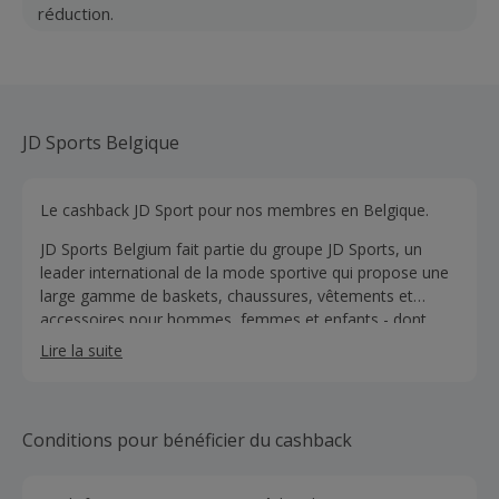
réduction.
JD Sports Belgique
Le cashback JD Sport pour nos membres en Belgique.
JD Sports Belgium fait partie du groupe JD Sports, un
leader international de la mode sportive qui propose une
large gamme de baskets, chaussures, vêtements et
accessoires pour hommes, femmes et enfants - dont
80% est exclusif à JD Sports!
Lire la suite
Conditions pour bénéficier du cashback