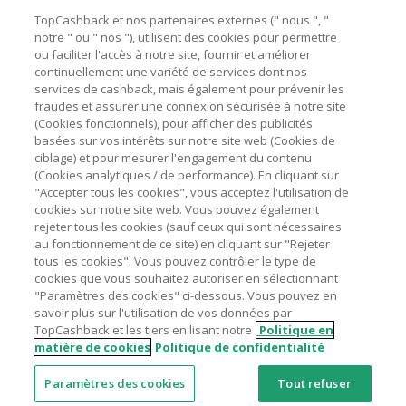
Besoin d'aide ?
La validité et le montant du cashback sont calculés par les
TopCashback et nos partenaires externes (" nous ", "
marchands sur le montant hors TVA/taxes et hors frais de
notre " ou " nos "), utilisent des cookies pour permettre
ou faciliter l'accès à notre site, fournir et améliorer
livraison/d’emballage/de service.
Astuces pour économiser
continuellement une variété de services dont nos
L'utilisation de plugins tels que Honey, AdBlock, uBlock, Pi-
services de cashback, mais également pour prévenir les
hole et VPN peut bloquer le suivi de votre commande.
fraudes et assurer une connexion sécurisée à notre site
A propos de
(Cookies fonctionnels), pour afficher des publicités
Pour chaque nouvelle transaction, il faut revenir sur
basées sur vos intérêts sur notre site web (Cookies de
TopCashback et cliquer sur le bouton rose de cashback
Contactez-nous
ciblage) et pour mesurer l'engagement du contenu
pour accéder au site marchand et faire votre achat.
(Cookies analytiques / de performance). En cliquant sur
Assurez-vous que le lien TopCashback est le dernier lien
"Accepter tous les cookies", vous acceptez l'utilisation de
Mentions légales
utilisé pour visiter le site marchand avant de finaliser votre
cookies sur notre site web. Vous pouvez également
achat.
rejeter tous les cookies (sauf ceux qui sont nécessaires
au fonctionnement de ce site) en cliquant sur "Rejeter
Tout compte impliqué dans des commandes ou activités
tous les cookies". Vous pouvez contrôler le type de
frauduleuses pour manipuler le système de cashback sera
cookies que vous souhaitez autoriser en sélectionnant
clôturé et leur cashback confisqué.
"Paramètres des cookies" ci-dessous. Vous pouvez en
Nos sites
UK
US
CN
JP
DE
AU
IT
ES
savoir plus sur l'utilisation de vos données par
TopCashback et les tiers en lisant notre
Politique en
matière de cookies
Politique de confidentialité
Paramètres des cookies
Tout refuser