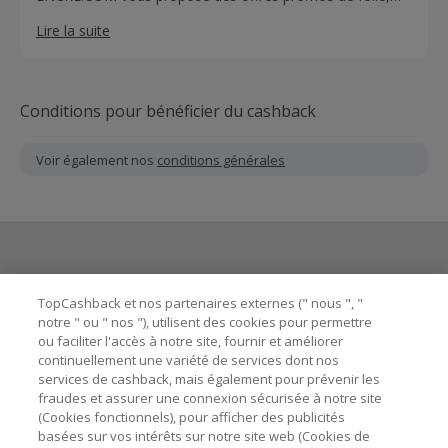
avec 4 à 5 visuels différents.
Lire la suite
Conditions pour bénéficier du cashback
Voir également nos
conditions générales
Besoin d'aide ?
TopCashback et nos partenaires externes (" nous ", "
notre " ou " nos "), utilisent des cookies pour permettre
ou faciliter l'accès à notre site, fournir et améliorer
Astuces pour économiser
continuellement une variété de services dont nos
services de cashback, mais également pour prévenir les
fraudes et assurer une connexion sécurisée à notre site
A propos de
(Cookies fonctionnels), pour afficher des publicités
basées sur vos intérêts sur notre site web (Cookies de