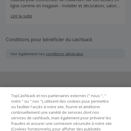
ligne comme en magasin - mobilier et décoration, salons
de jardin pour les soirées estivales, textile, linge de
Lire la suite
maison, l’électroménager ou encore les éclairages. Non
valable sur le clic & collect ou pour une livraison express.
Depuis le 1er janvier 2024, elle est utilisable uniquement
dans les magasins IKEA en France métropolitaine et sur le
Conditions pour bénéficier du cashback
site ikea.com/fr.
Voir également nos
conditions générales
Besoin d'aide ?
TopCashback et nos partenaires externes (" nous ", "
notre " ou " nos "), utilisent des cookies pour permettre
ou faciliter l'accès à notre site, fournir et améliorer
Astuces pour économiser
continuellement une variété de services dont nos
services de cashback, mais également pour prévenir les
fraudes et assurer une connexion sécurisée à notre site
A propos de
(Cookies fonctionnels), pour afficher des publicités