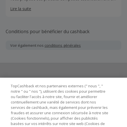
fibres naturelles. Des vêtements ainsi à la fois parfaits
Lire la suite
pour vous et dans le respect total de l'environnement.
Pour plus d'informations, n'hésitez pas à visiter le site
d'Icebreaker.
Conditions pour bénéficier du cashback
Voir également nos
conditions générales
Besoin d'aide ?
TopCashback et nos partenaires externes (" nous ", "
notre " ou " nos "), utilisent des cookies pour permettre
ou faciliter l'accès à notre site, fournir et améliorer
Astuces pour économiser
continuellement une variété de services dont nos
services de cashback, mais également pour prévenir les
fraudes et assurer une connexion sécurisée à notre site
A propos de
(Cookies fonctionnels), pour afficher des publicités
basées sur vos intérêts sur notre site web (Cookies de