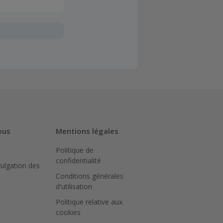
oivent être
client". La
a TopCashback
sur le montant
N peut bloquer
ous
Mentions légales
Politique de
iquer sur le
confidentialité
achat.
vulgation des
Conditions générales
ter le site
d'utilisation
Politique relative aux
pour
cookies
ué.