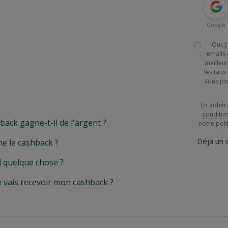
Google
Oui, 
emails 
meilleur
les tau
Vous po
En adhér
conditio
k gagne-t-il de l'argent ?
notre
poli
Déjà un
e le cashback ?
l quelque chose ?
e vais recevoir mon cashback ?