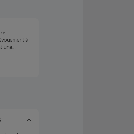
tre
 dévouement à
nt une
?