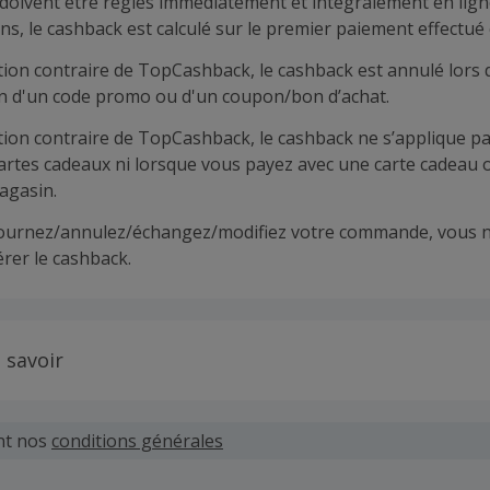
doivent être réglés immédiatement et intégralement en lign
ns, le cashback est calculé sur le premier paiement effectué 
tion contraire de TopCashback, le cashback est annulé lors 
ion d'un code promo ou d'un coupon/bon d’achat.
tion contraire de TopCashback, le cashback ne s’applique pa
cartes cadeaux ni lorsque vous payez avec une carte cadeau 
agasin.
tournez/annulez/échangez/modifiez votre commande, vous n
rer le cashback.
 savoir
 demandes concernant du cashback manquant ou non reçu d
 plus tard dans les 100 jours qui suivent la date d'achat.
nt nos
conditions générales
hand définit ses propres critères pour les offres "nouveau 