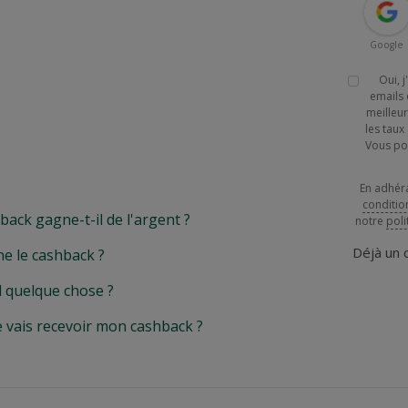
Google
Oui, 
emails 
meilleur
les tau
Vous po
En adhér
conditio
k gagne-t-il de l'argent ?
notre
poli
Déjà un
e le cashback ?
l quelque chose ?
e vais recevoir mon cashback ?