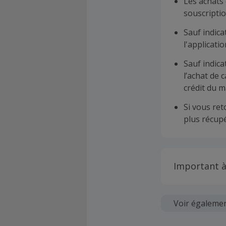
Les achats 
souscriptio
Sauf indica
l'applicat
Sauf indica
l’achat de 
crédit du m
Si vous re
plus récupé
Important à
Toutes les
soumises au
Voir égaleme
Chaque marc