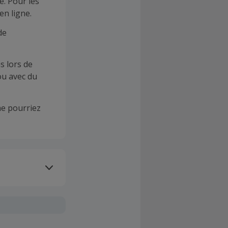
e. Pour les
en ligne.
de
s lors de
ou avec du
e pourriez
oivent être
client". La