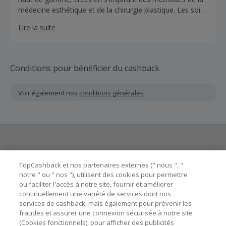
médecine esthétique et de la chirurgie plastique. Les soins
visage et maquillage Helena Rubinstein sont disponibles
Lire la suite
sur le nouveau site officiel de la marque.Les soins visage
et maquillage Helena Rubinstein sont disponibles sur le
nouveau site officiel de la marque
Conditions pour bénéficier du cashback
Voir également nos
conditions générales
Besoin d'aide ?
TopCashback et nos partenaires externes (" nous ", "
notre " ou " nos "), utilisent des cookies pour permettre
ou faciliter l'accès à notre site, fournir et améliorer
Astuces pour économiser
continuellement une variété de services dont nos
services de cashback, mais également pour prévenir les
fraudes et assurer une connexion sécurisée à notre site
A propos de
(Cookies fonctionnels), pour afficher des publicités