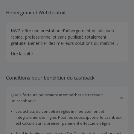
Hébergement Web Gratuit
HWG offre une prestation d’hébergement de site web
rapide, professionnel et sans publicité totalement
gratuite. Bénéficier des meilleurs solutions du marché
disponible pour héberger vos projets. Serveurs localisés
Lire la suite
en France, Panneau de contrôle CPanel.
Conditions pour bénéficier du cashback
Quels facteurs pourraient m’empêcher de recevoir
un cashback?
Les achats doivent être réglés immédiatement et
intégralement en ligne. Pour les souscriptions, le cashback
est calculé sur le premier paiement effectué en ligne.
Sauf indication contraire de TopCashback, le cashback est