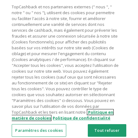
Besoin d'aide ?
La validité et le montant du cashback sont calculés par les
TopCashback et nos partenaires externes (" nous ", "
marchands sur le montant hors TVA/taxes et hors frais de
notre " ou " nos "), utilisent des cookies pour permettre
ou faciliter l'accès à notre site, fournir et améliorer
livraison/d’emballage/de service.
Astuces pour économiser
continuellement une variété de services dont nos
L'utilisation de plugins tels que Honey, AdBlock, uBlock, Pi-
services de cashback, mais également pour prévenir les
hole et VPN peut bloquer le suivi de votre commande.
fraudes et assurer une connexion sécurisée à notre site
A propos de
(Cookies fonctionnels), pour afficher des publicités
Pour chaque nouvelle transaction, il faut revenir sur
basées sur vos intérêts sur notre site web (Cookies de
TopCashback et cliquer sur le bouton rose de cashback
Contactez-nous
ciblage) et pour mesurer l'engagement du contenu
pour accéder au site marchand et faire votre achat.
(Cookies analytiques / de performance). En cliquant sur
Assurez-vous que le lien TopCashback est le dernier lien
"Accepter tous les cookies", vous acceptez l'utilisation de
Mentions légales
utilisé pour visiter le site marchand avant de finaliser votre
cookies sur notre site web. Vous pouvez également
achat.
rejeter tous les cookies (sauf ceux qui sont nécessaires
au fonctionnement de ce site) en cliquant sur "Rejeter
Tout compte impliqué dans des commandes ou activités
tous les cookies". Vous pouvez contrôler le type de
frauduleuses pour manipuler le système de cashback sera
cookies que vous souhaitez autoriser en sélectionnant
clôturé et leur cashback confisqué.
"Paramètres des cookies" ci-dessous. Vous pouvez en
Nos sites
UK
US
CN
JP
DE
AU
IT
ES
savoir plus sur l'utilisation de vos données par
TopCashback et les tiers en lisant notre
Politique en
matière de cookies
Politique de confidentialité
Paramètres des cookies
Tout refuser