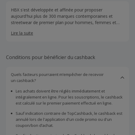
HBX s'est développée et affinée pour proposer
aujourd'hui plus de 300 marques contemporaines et
streetwear de premier plan pour hommes, femmes et
enfants. Découvrez les dernières nouveautés de Off-
Lire la suite
White, Nike, MSGM, Stone Island, LOEWE, Chloé,
Moncler, Stussy, Prada, Valentino et bien d'autres encore
chez HBX !
Conditions pour bénéficier du cashback
Quels facteurs pourraient m’empêcher de recevoir
un cashback?
Les achats doivent être réglés immédiatement et
intégralement en ligne. Pour les souscriptions, le cashback
est calculé sur le premier paiement effectué en ligne.
Sauf indication contraire de TopCashback, le cashback est
annulé lors de l'application d'un code promo ou d'un
coupon/bon d’achat.