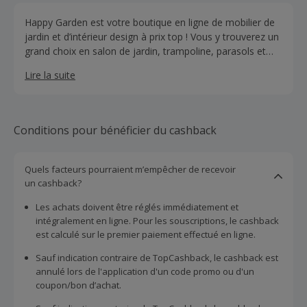
Happy Garden est votre boutique en ligne de mobilier de
jardin et d’intérieur design à prix top ! Vous y trouverez un
grand choix en salon de jardin, trampoline, parasols et
barbecues, mais également de jolis fauteuils, canapés et
Lire la suite
chaises au style scandinave et contemporain.
Conditions pour bénéficier du cashback
Quels facteurs pourraient m’empêcher de recevoir
un cashback?
Les achats doivent être réglés immédiatement et
intégralement en ligne. Pour les souscriptions, le cashback
est calculé sur le premier paiement effectué en ligne.
Sauf indication contraire de TopCashback, le cashback est
annulé lors de l'application d'un code promo ou d'un
coupon/bon d’achat.