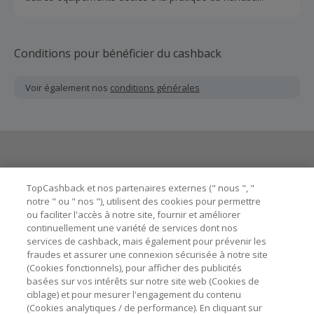
Conditions pour bénéficier du cashback
Voir également nos
conditions générales
Besoin d'aide ?
TopCashback et nos partenaires externes (" nous ", "
notre " ou " nos "), utilisent des cookies pour permettre
ou faciliter l'accès à notre site, fournir et améliorer
Astuces pour économiser
continuellement une variété de services dont nos
services de cashback, mais également pour prévenir les
fraudes et assurer une connexion sécurisée à notre site
A propos de
(Cookies fonctionnels), pour afficher des publicités
basées sur vos intérêts sur notre site web (Cookies de
Contactez-nous
ciblage) et pour mesurer l'engagement du contenu
(Cookies analytiques / de performance). En cliquant sur