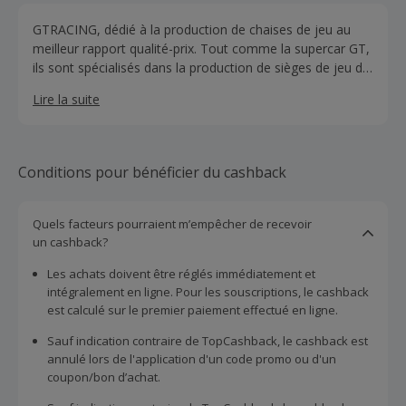
GTRACING, dédié à la production de chaises de jeu au
meilleur rapport qualité-prix. Tout comme la supercar GT,
ils sont spécialisés dans la production de sièges de jeu de
style racing, de bureaux de jeux et d’installations de jeux
Lire la suite
pour des millions de joueurs.
Conditions pour bénéficier du cashback
Quels facteurs pourraient m’empêcher de recevoir
un cashback?
Les achats doivent être réglés immédiatement et
intégralement en ligne. Pour les souscriptions, le cashback
est calculé sur le premier paiement effectué en ligne.
Sauf indication contraire de TopCashback, le cashback est
annulé lors de l'application d'un code promo ou d'un
coupon/bon d’achat.