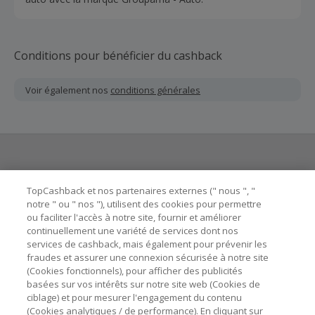
Conditions pour bénéficier du cashback
Voir également nos
conditions générales
Besoin d'aide ?
TopCashback et nos partenaires externes (" nous ", "
notre " ou " nos "), utilisent des cookies pour permettre
ou faciliter l'accès à notre site, fournir et améliorer
Astuces pour économiser
continuellement une variété de services dont nos
services de cashback, mais également pour prévenir les
fraudes et assurer une connexion sécurisée à notre site
A propos de
(Cookies fonctionnels), pour afficher des publicités
basées sur vos intérêts sur notre site web (Cookies de
Contactez-nous
ciblage) et pour mesurer l'engagement du contenu
(Cookies analytiques / de performance). En cliquant sur