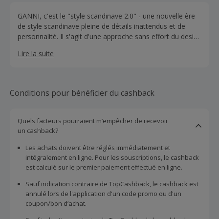
GANNI, c'est le "style scandinave 2.0" - une nouvelle ère
de style scandinave pleine de détails inattendus et de
personnalité. Il s'agit d'une approche sans effort du design
qui reflète l'attitude décontractée de Copenhague, qui
Lire la suite
n'écoute pas les tendances et choisit plutôt de célébrer le
style individuel.
Conditions pour bénéficier du cashback
Quels facteurs pourraient m’empêcher de recevoir
un cashback?
Les achats doivent être réglés immédiatement et
intégralement en ligne. Pour les souscriptions, le cashback
est calculé sur le premier paiement effectué en ligne.
Sauf indication contraire de TopCashback, le cashback est
annulé lors de l'application d'un code promo ou d'un
coupon/bon d’achat.