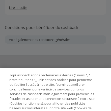
Réunion, Tahiti, New York, San Francisco ou Los Angeles
Lire la suite
à bord des Airbus A350 de French bee.
Conditions pour bénéficier du cashback
Voir également nos
conditions générales
Besoin d'aide ?
TopCashback et nos partenaires externes (" nous ", "
notre " ou " nos "), utilisent des cookies pour permettre
ou faciliter l'accès à notre site, fournir et améliorer
Astuces pour économiser
continuellement une variété de services dont nos
services de cashback, mais également pour prévenir les
fraudes et assurer une connexion sécurisée à notre site
A propos de
(Cookies fonctionnels), pour afficher des publicités
basées sur vos intérêts sur notre site web (Cookies de