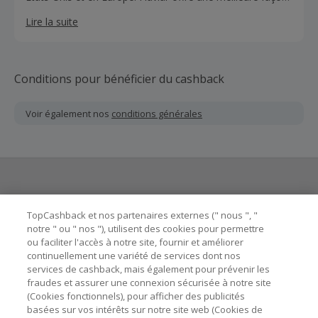
de découvrir les bonnes esprits.
Lire la suite
Conditions pour bénéficier du cashback
Voir également nos
conditions générales
Besoin d'aide ?
TopCashback et nos partenaires externes (" nous ", "
notre " ou " nos "), utilisent des cookies pour permettre
ou faciliter l'accès à notre site, fournir et améliorer
Astuces pour économiser
continuellement une variété de services dont nos
services de cashback, mais également pour prévenir les
fraudes et assurer une connexion sécurisée à notre site
A propos de
(Cookies fonctionnels), pour afficher des publicités
basées sur vos intérêts sur notre site web (Cookies de