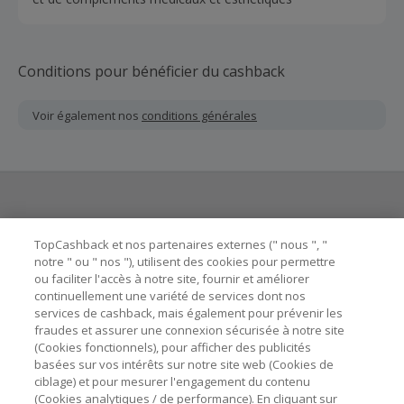
Conditions pour bénéficier du cashback
Voir également nos
conditions générales
Besoin d'aide ?
TopCashback et nos partenaires externes (" nous ", "
notre " ou " nos "), utilisent des cookies pour permettre
ou faciliter l'accès à notre site, fournir et améliorer
Astuces pour économiser
continuellement une variété de services dont nos
services de cashback, mais également pour prévenir les
fraudes et assurer une connexion sécurisée à notre site
A propos de
(Cookies fonctionnels), pour afficher des publicités
basées sur vos intérêts sur notre site web (Cookies de
Contactez-nous
ciblage) et pour mesurer l'engagement du contenu
(Cookies analytiques / de performance). En cliquant sur