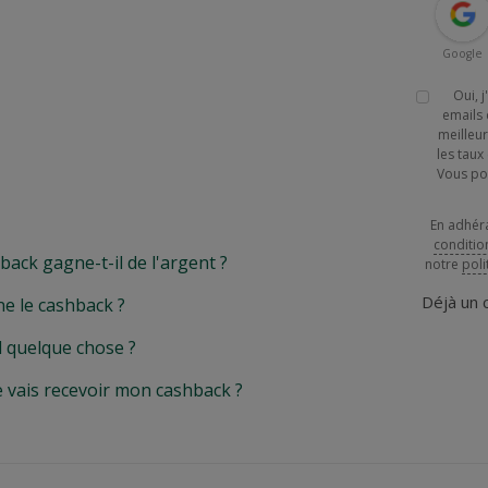
Google
Oui, 
emails 
meilleur
les tau
Vous po
En adhér
conditio
k gagne-t-il de l'argent ?
notre
poli
Déjà un
e le cashback ?
l quelque chose ?
e vais recevoir mon cashback ?