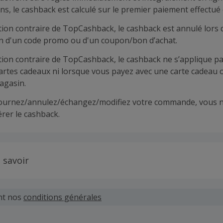
ns, le cashback est calculé sur le premier paiement effectué 
tion contraire de TopCashback, le cashback est annulé lors 
ion d'un code promo ou d'un coupon/bon d’achat.
tion contraire de TopCashback, le cashback ne s’applique pa
cartes cadeaux ni lorsque vous payez avec une carte cadeau 
agasin.
tournez/annulez/échangez/modifiez votre commande, vous n
rer le cashback.
 savoir
 demandes concernant du cashback manquant ou non reçu d
 plus tard dans les 100 jours qui suivent la date d'achat.
nt nos
conditions générales
hand définit ses propres critères pour les offres "nouveau 