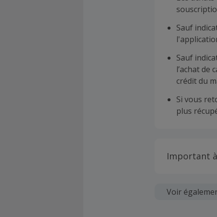
souscriptio
Sauf indica
l'applicat
Sauf indica
l’achat de 
crédit du m
Si vous re
plus récupé
Important à
Toutes les
soumises au
Voir égaleme
Chaque marc