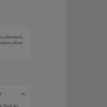
les vêtements
ination ultime
?
e. Pour les