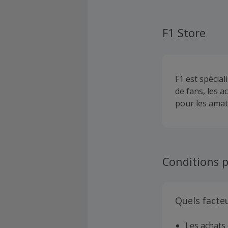
F1 Store
F1 est spécia
de fans, les a
pour les amat
Conditions p
Quels facte
Les achats 