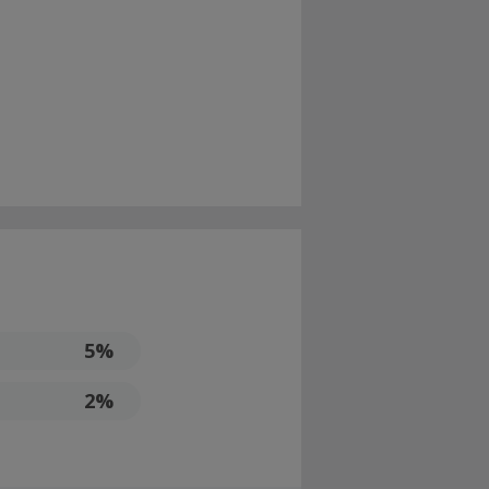
5%
2%