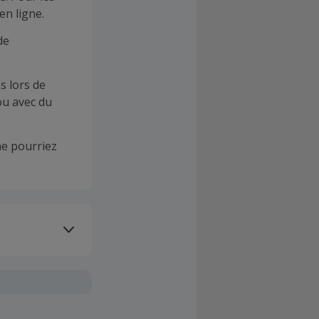
en ligne.
de
s lors de
ou avec du
e pourriez
oivent être
client". La