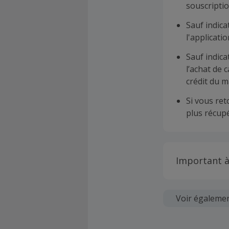
souscriptio
Sauf indica
l'applicat
Sauf indica
l’achat de 
crédit du m
Si vous re
plus récupé
Important à
Toutes les
soumises au
Voir égaleme
Chaque marc