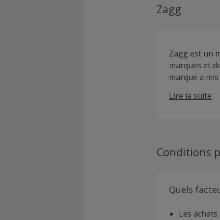
Zagg
Zagg est un m
marques et des
marque a mis 
vie. Achetez c
Lire la suite
Samsung et bén
Conditions p
Quels facte
Les achats 