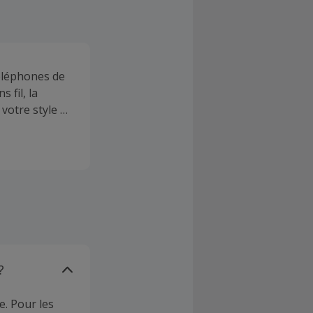
éléphones de
 fil, la
votre style de
rie Galaxy de
?
e. Pour les