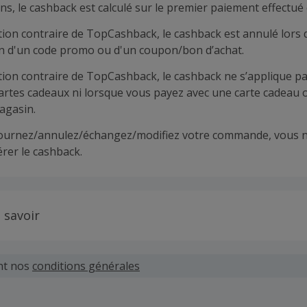
ns, le cashback est calculé sur le premier paiement effectué 
tion contraire de TopCashback, le cashback est annulé lors 
ion d'un code promo ou d'un coupon/bon d’achat.
tion contraire de TopCashback, le cashback ne s’applique pa
cartes cadeaux ni lorsque vous payez avec une carte cadeau 
agasin.
tournez/annulez/échangez/modifiez votre commande, vous n
rer le cashback.
 savoir
 demandes concernant du cashback manquant ou non reçu d
 plus tard dans les 100 jours qui suivent la date d'achat.
nt nos
conditions générales
hand définit ses propres critères pour les offres "nouveau 