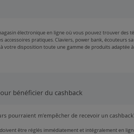
agasin électronique en ligne où vous pouvez trouver des t
 accessoires pratiques. Claviers, power bank, écouteurs sans
à votre disposition toute une gamme de produits adaptée à 
hez Zagg les produits Apple mobiles ou watch, et toute la sé
éficiez de toutes les offres exceptionnelles sur le site.
our bénéficier du cashback
urs pourraient m’empêcher de recevoir un cashback
doivent être réglés immédiatement et intégralement en lign