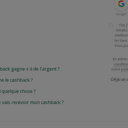
Google
Oui, 
emails 
meilleur
les tau
Vous po
En adhér
conditio
k gagne-t-il de l'argent ?
notre
poli
Déjà un
e le cashback ?
l quelque chose ?
e vais recevoir mon cashback ?