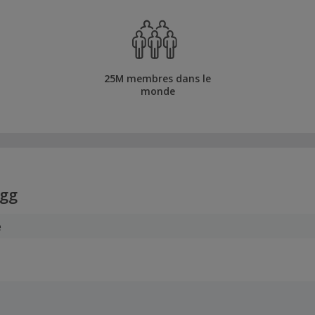
25M membres dans le
monde
gg
e