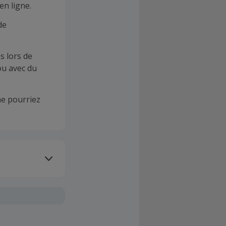
en ligne.
de
s lors de
ou avec du
e pourriez
oivent être
client". La