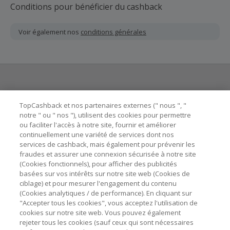
Conditions pour bénéficier du cashback
Voir également nos
conditions générales
Besoin d'aide ?
TopCashback et nos partenaires externes (" nous ", "
notre " ou " nos "), utilisent des cookies pour permettre
ou faciliter l'accès à notre site, fournir et améliorer
Astuces pour économiser
continuellement une variété de services dont nos
services de cashback, mais également pour prévenir les
fraudes et assurer une connexion sécurisée à notre site
A propos de
(Cookies fonctionnels), pour afficher des publicités
basées sur vos intérêts sur notre site web (Cookies de
Contactez-nous
ciblage) et pour mesurer l'engagement du contenu
(Cookies analytiques / de performance). En cliquant sur
"Accepter tous les cookies", vous acceptez l'utilisation de
Mentions légales
cookies sur notre site web. Vous pouvez également
rejeter tous les cookies (sauf ceux qui sont nécessaires