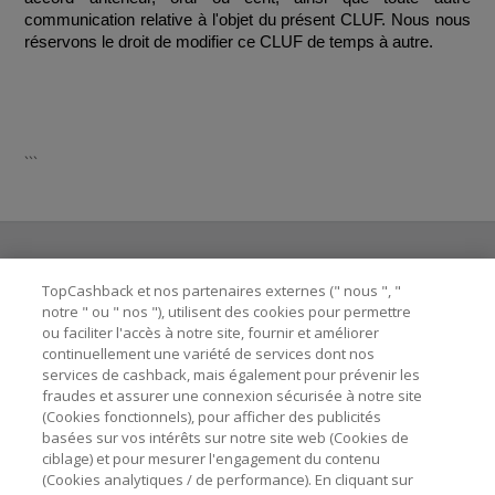
communication relative à l'objet du présent CLUF. Nous nous 
réservons le droit de modifier ce CLUF de temps à autre.
```
TopCashback et nos partenaires externes (" nous ", "
Besoin d'aide ?
notre " ou " nos "), utilisent des cookies pour permettre
ou faciliter l'accès à notre site, fournir et améliorer
Astuces pour économiser
continuellement une variété de services dont nos
services de cashback, mais également pour prévenir les
fraudes et assurer une connexion sécurisée à notre site
A propos de
(Cookies fonctionnels), pour afficher des publicités
basées sur vos intérêts sur notre site web (Cookies de
ciblage) et pour mesurer l'engagement du contenu
Contactez-nous
(Cookies analytiques / de performance). En cliquant sur