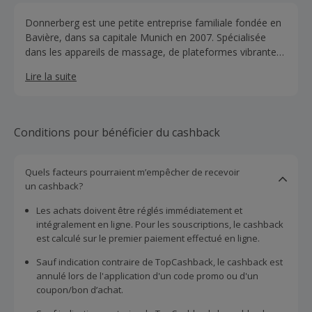
Donnerberg est une petite entreprise familiale fondée en
Bavière, dans sa capitale Munich en 2007. Spécialisée
dans les appareils de massage, de plateformes vibrantes
et plus encore. La firme ne cesse d’innover et cherche
Lire la suite
toujours à améliorer ses produits ainsi qu’à répondre aux
attentes des clients, voir à les surpasser.
Conditions pour bénéficier du cashback
Quels facteurs pourraient m’empêcher de recevoir
un cashback?
Les achats doivent être réglés immédiatement et
intégralement en ligne. Pour les souscriptions, le cashback
est calculé sur le premier paiement effectué en ligne.
Sauf indication contraire de TopCashback, le cashback est
annulé lors de l'application d'un code promo ou d'un
coupon/bon d’achat.